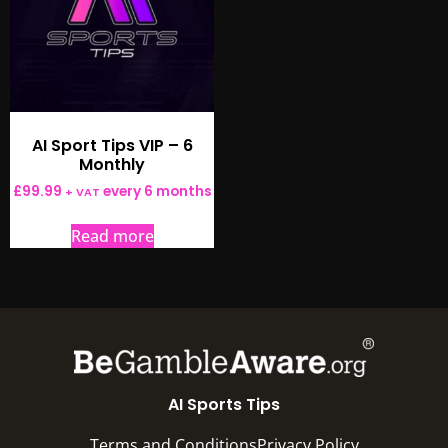
AI Sport Tips VIP – 6
Monthly
£
99.99
every 6 months
+ VAT
Read more
AI Sports Tips
Terms and Conditions
Privacy Policy